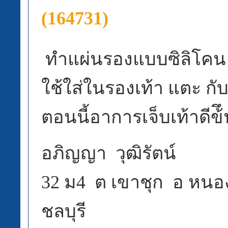
(164731)
ทำแผ่นรองแบบซิลิโคน
ใช้ใส่ในรองเท้า แตะ กั
ตอนนี้อาการเจ็บเท้าดีข้
อภิญญา วุฒิรัตน์
32 ม4 ต เขาชุก อ หนอ
ชลบุรี