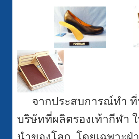
จากประสบการณ์ทำ ที
บริษัทที่ผลิตรองเท้ากีฬา ให
นำของโลก โดยเฉพาะฝ่าย