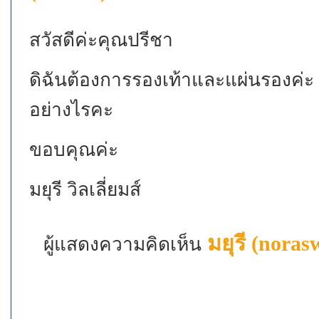
สวัสดีค่ะคุณปรีชา
ดิฉันต้องการรองเท้าและแผ่นรองค่ะ แ
อย่างไรคะ
ขอบคุณค่ะ
มยุรี วิลเลี่ยมส์
มยุรี (noras
ผู้แสดงความคิดเห็น